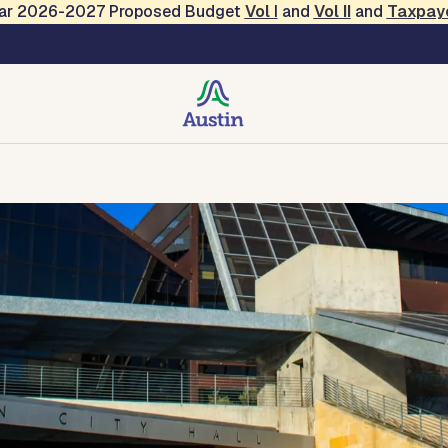
Year 2026-2027 Proposed Budget
Vol
I
and
Vol II
and
Taxpay
ight