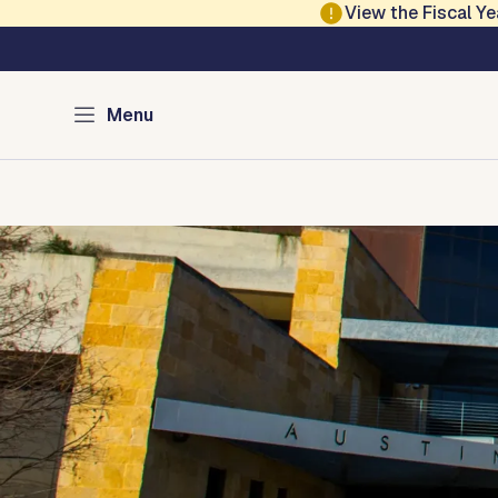
Skip to main content
View the Fiscal 
Austin Police Overs
Menu
Home
Documents
About
Contact