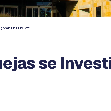
garon En El 2021?
jas se Investi