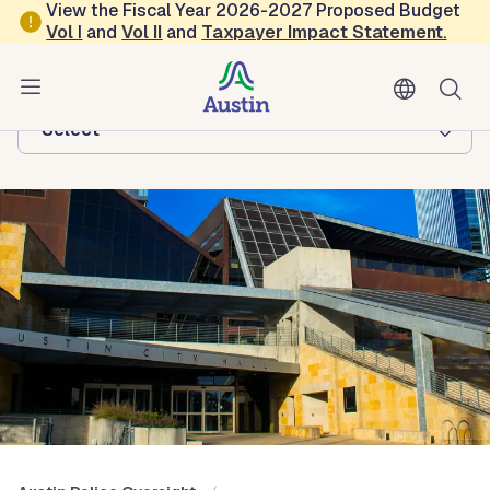
Skip to main content
View the Fiscal Year 2026-2027 Proposed Budget
Vol
I
and
Vol II
and
Taxpayer Impact Statement
.
Austin Police Oversight
Browse this department:
-Select-